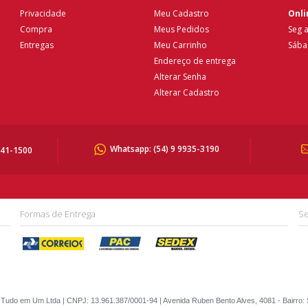
Privacidade
Meu Cadastro
Onli
Compra
Meus Pedidos
Seg a
Entregas
Meu Carrinho
Sába
Endereço de entrega
Alterar Senha
Alterar Cadastro
Whatsapp:
(54) 9 9935-3190
041-1500
Formas de Entrega
Se
Tudo em Um Ltda | CNPJ: 13.961.387/0001-94 | Avenida Ruben Bento Alves, 4081 - Bairro: 