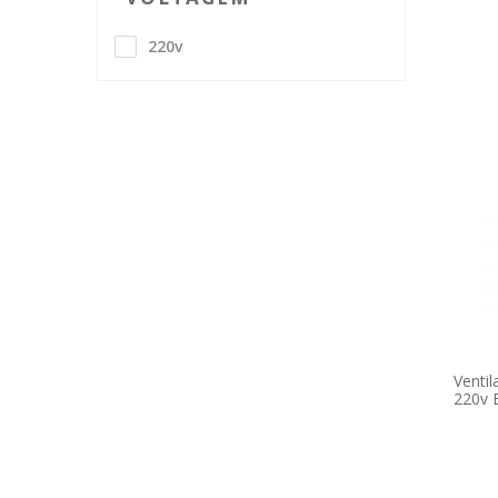
220v
Ventil
220v B