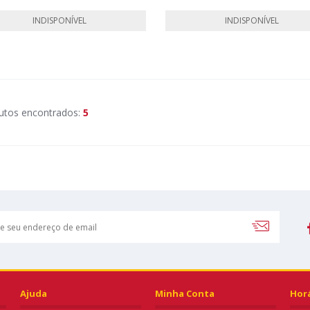
INDISPONÍVEL
INDISPONÍVEL
utos encontrados:
5
Ajuda
Minha Conta
Hor