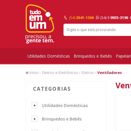
(54)
3041-1500
(54) 9
9935-3190
Utilidades Domésticas
Brinquedos e Bebês
Papelar
Início
›
Eletros e Eletrônicos
›
Eletros
›
Ventiladores
Ven
CATEGORIAS
Utilidades Domésticas
Brinquedos e Bebês