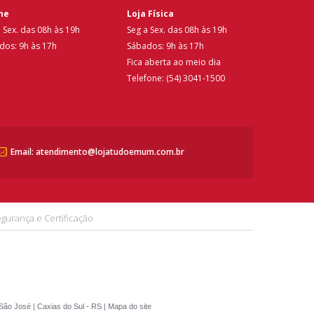
ne
Loja Física
 Sex. das 08h às 19h
Seg a Sex. das 08h às 19h
dos: 9h às 17h
Sábados: 9h às 17h
Fica aberta ao meio dia
Telefone: (54) 3041-1500
Email: atendimento@lojatudoemum.com.br
gurança e Certificação
São José | Caxias do Sul - RS |
Mapa do site