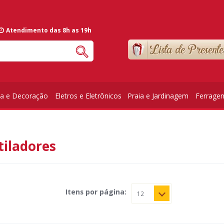
Atendimento das 8h as 19h
ia e Decoração
Eletros e Eletrônicos
Praia e Jardinagem
Ferrage
tiladores
Itens por página: