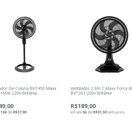
lador De Coluna BVT450 Maxx
Ventilador 2 Em 1 Maxx Force 
 160w 220v Britânia
BVT301 220v Britânia
49,00
R$189,00
é
10
x
de
R$37,90
em até
6
x
de
R$31,50
sem juros