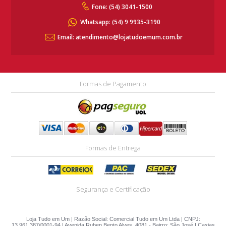
Fone: (54) 3041-1500
Whatsapp:
(54) 9 9935-3190
Email: atendimento@lojatudoemum.com.br
Formas de Pagamento
Formas de Entrega
Segurança e Certificação
Loja Tudo em Um | Razão Social: Comercial Tudo em Um Ltda | CNPJ:
13.961.387/0001-94 | Avenida Ruben Bento Alves, 4081 - Bairro: São José | Caxias