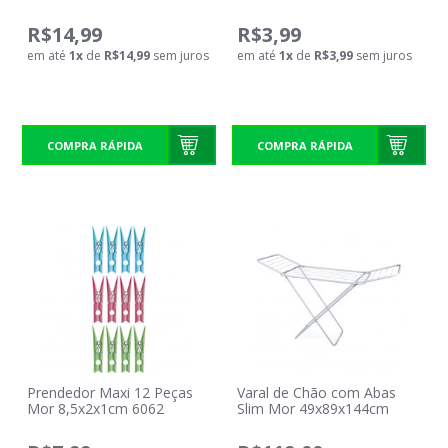
Peças Mor 8x2x1cm 6063
R$14,99
R$3,99
em até
1
x
de
R$14,99
sem juros
em até
1
x
de
R$3,99
sem juros
COMPRA RÁPIDA
COMPRA RÁPIDA
Prendedor Maxi 12 Peças
Varal de Chão com Abas
Mor 8,5x2x1cm 6062
Slim Mor 49x89x144cm