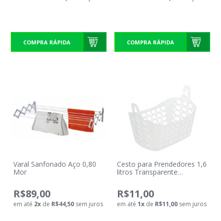
COMPRA RÁPIDA
COMPRA RÁPIDA
Varal Sanfonado Aço 0,80
Cesto para Prendedores 1,6
Mor
litros Transparente
Sanremo
R$89,00
R$11,00
em até
2
x
de
R$44,50
sem juros
em até
1
x
de
R$11,00
sem juros