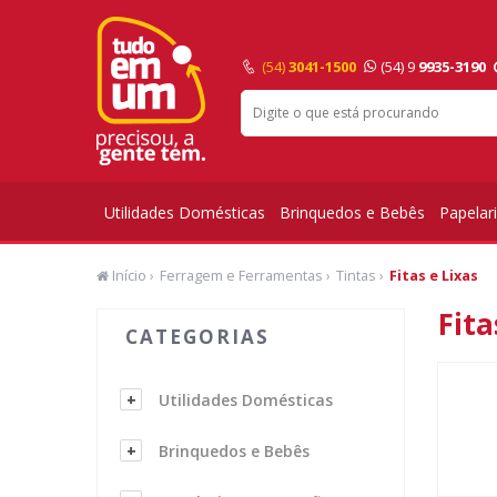
(54)
3041-1500
(54) 9
9935-3190
Utilidades Domésticas
Brinquedos e Bebês
Papelar
Início
›
Ferragem e Ferramentas
›
Tintas
›
Fitas e Lixas
Fita
CATEGORIAS
Utilidades Domésticas
Brinquedos e Bebês