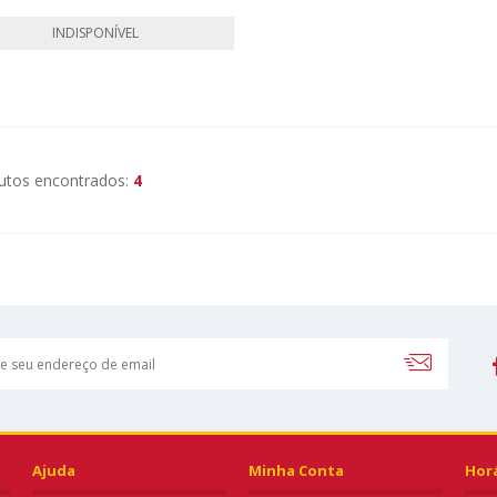
INDISPONÍVEL
utos encontrados:
4
Ajuda
Minha Conta
Hor