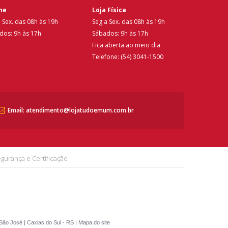
ne
Loja Física
 Sex. das 08h às 19h
Seg a Sex. das 08h às 19h
dos: 9h às 17h
Sábados: 9h às 17h
Fica aberta ao meio dia
Telefone: (54) 3041-1500
Email: atendimento@lojatudoemum.com.br
gurança e Certificação
São José | Caxias do Sul - RS |
Mapa do site