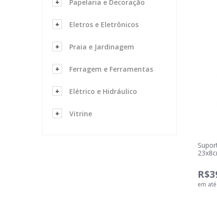
Papelaria e Decoração
Eletros e Eletrônicos
Praia e Jardinagem
Ferragem e Ferramentas
Elétrico e Hidráulico
Vitrine
Supor
23x8c
R$3
em at