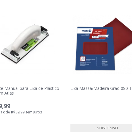
te Manual para Lixa de Plástico
Lixa Massa/Madeira Grão 080 T
m Atlas
9,99
é
1
x
de
R$39,99
sem juros
INDISPONÍVEL