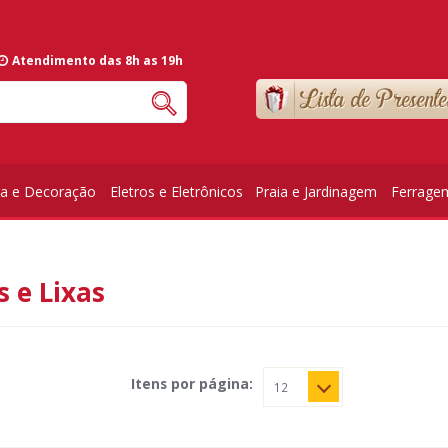
Atendimento das 8h as 19h
ia e Decoração
Eletros e Eletrônicos
Praia e Jardinagem
Ferrage
s e Lixas
Itens por página: