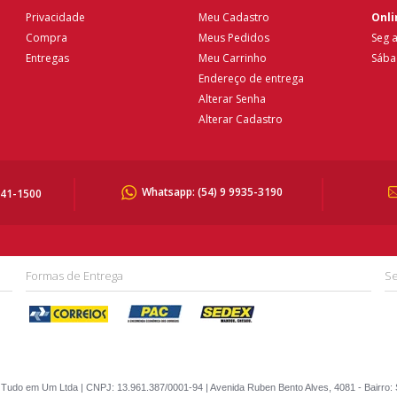
Privacidade
Meu Cadastro
Onli
Compra
Meus Pedidos
Seg a
Entregas
Meu Carrinho
Sába
Endereço de entrega
Alterar Senha
Alterar Cadastro
Whatsapp:
(54) 9 9935-3190
041-1500
Formas de Entrega
Se
Tudo em Um Ltda | CNPJ: 13.961.387/0001-94 | Avenida Ruben Bento Alves, 4081 - Bairro: 