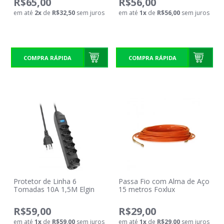
R$65,00
R$56,00
em até
2
x
de
R$32,50
sem juros
em até
1
x
de
R$56,00
sem juros
COMPRA RÁPIDA
COMPRA RÁPIDA
Protetor de Linha 6
Passa Fio com Alma de Aço
Tomadas 10A 1,5M Elgin
15 metros Foxlux
R$59,00
R$29,00
em até
1
x
de
R$59,00
sem juros
em até
1
x
de
R$29,00
sem juros