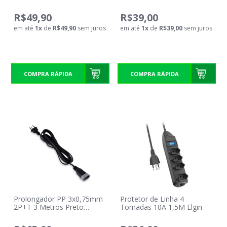
R$49,90
R$39,00
em até
1
x
de
R$49,90
sem juros
em até
1
x
de
R$39,00
sem juros
COMPRA RÁPIDA
COMPRA RÁPIDA
Prolongador PP 3x0,75mm
Protetor de Linha 4
2P+T 3 Metros Preto
Tomadas 10A 1,5M Elgin
Daneva