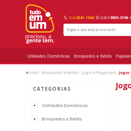
(54)
3041-1500
(54) 9
9935-3190
Utilidades Domésticas
Brinquedos e Bebês
Papelar
Início
›
Brinquedos e Bebês
›
Jogos e Playground
›
Jogos
Jog
CATEGORIAS
Utilidades Domésticas
Brinquedos e Bebês