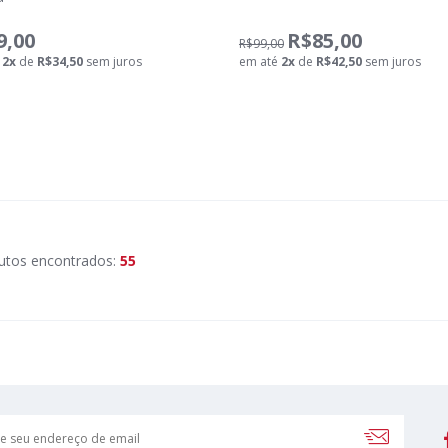
9,00
R$85,00
R$99,00
é
2
x
de
R$34,50
sem juros
em até
2
x
de
R$42,50
sem juros
utos encontrados:
55