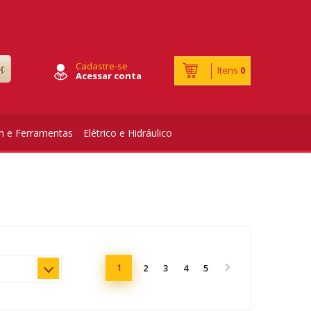
Cadastre-se
Itens
0
Acessar conta
m e Ferramentas
Elétrico e Hidráulico
1
2
3
4
5