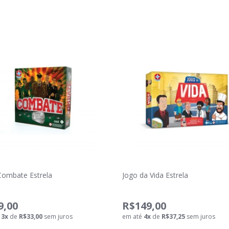
Combate Estrela
Jogo da Vida Estrela
9,00
R$149,00
é
3
x
de
R$33,00
sem juros
em até
4
x
de
R$37,25
sem juros