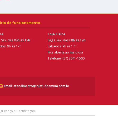
ário de funcionamento
ne
Loja Física
 Sex. das 08h às 19h
Seg a Sex. das 08h às 19h
dos: 9h às 17h
Sábados: 9h às 17h
Fica aberta ao meio dia
Telefone: (54) 3041-1500
Email: atendimento@lojatudoemum.com.br
gurança e Certificação