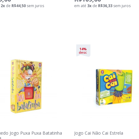
é
2
x
de
R$44,50
sem juros
em até
3
x
de
R$36,33
sem juros
14%
desc
uedo Jogo Puxa Puxa Batatinha
Jogo Cai Não Cai Estrela
a