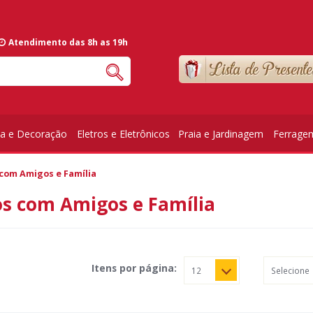
Atendimento das 8h as 19h
ia e Decoração
Eletros e Eletrônicos
Praia e Jardinagem
Ferrage
 com Amigos e Família
os com Amigos e Família
Itens por página: