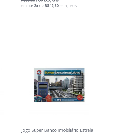
R$99,00
em até
2
x
de
R$42,50
sem juros
Jogo Super Banco Imobiliário Estrela