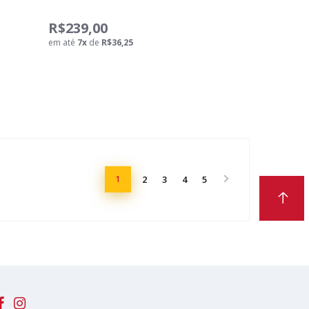
R$239,00
em até
7
x
de
R$36,25
1
2
3
4
5