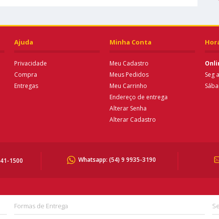
Ajuda
Minha Conta
Hor
Privacidade
Meu Cadastro
Onli
Compra
Meus Pedidos
Seg a
Entregas
Meu Carrinho
Sába
Endereço de entrega
Alterar Senha
Alterar Cadastro
Whatsapp:
(54) 9 9935-3190
041-1500
Formas de Entrega
Se