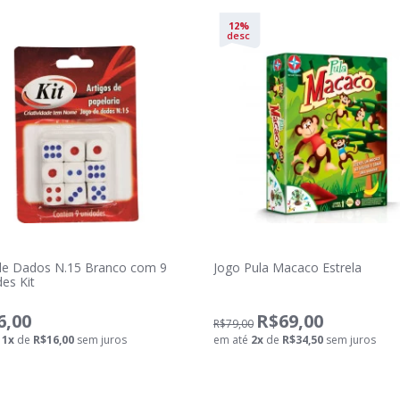
12%
desc
de Dados N.15 Branco com 9
Jogo Pula Macaco Estrela
es Kit
6,00
R$69,00
R$79,00
é
1
x
de
R$16,00
sem juros
em até
2
x
de
R$34,50
sem juros