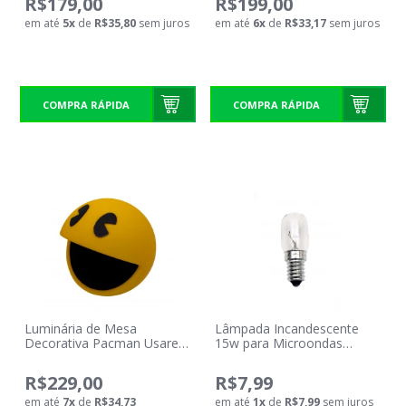
R$179,00
R$199,00
em até
5
x
de
R$35,80
sem juros
em até
6
x
de
R$33,17
sem juros
COMPRA RÁPIDA
COMPRA RÁPIDA
Luminária de Mesa
Lâmpada Incandescente
Decorativa Pacman Usare
15w para Microondas
110/220v
Taschibra
R$229,00
R$7,99
em até
7
x
de
R$34,73
em até
1
x
de
R$7,99
sem juros