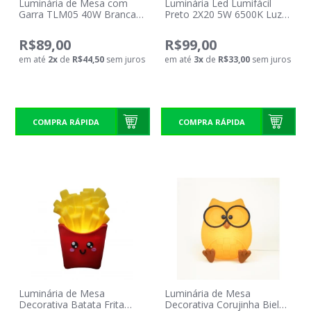
Luminária de Mesa com
Luminária Led Lumifácil
Garra TLM05 40W Branca
Preto 2X20 5W 6500K Luz
Taschibra
Fria Autovolt Taschibra
R$89,00
R$99,00
em até
2
x
de
R$44,50
sem juros
em até
3
x
de
R$33,00
sem juros
COMPRA RÁPIDA
COMPRA RÁPIDA
Luminária de Mesa
Luminária de Mesa
Decorativa Batata Frita
Decorativa Corujinha Biel