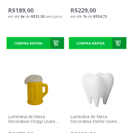
Kawai Usare 110/220v
Usare 110/220v
R$189,00
R$229,00
em até
6
x
de
R$31,50
sem juros
em até
7
x
de
R$34,73
COMPRA RÁPIDA
COMPRA RÁPIDA
Luminária de Mesa
Luminária de Mesa
Decorativa Chopp Usare
Decorativa Dente Usare
110/220v
110/220v