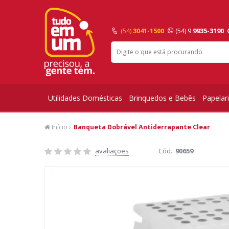
(54)
3041-1500
(54) 9
9935-3190
Utilidades Domésticas
Brinquedos e Bebês
Papelar
Início
›
Banqueta Dobrável Antiderrapante Clear
avaliações
Cód.:
90659