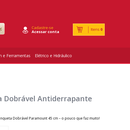
Cadastre-se
Itens
0
Acessar conta
m e Ferramentas
Elétrico e Hidráulico
 Dobrável Antiderrapante
nqueta Dobrável Paramount 45 cm – o pouco que faz muito!