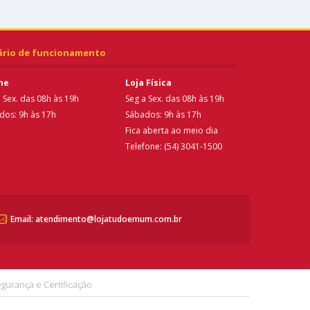
ário de funcionamento
ne
Loja Física
 Sex. das 08h às 19h
Seg a Sex. das 08h às 19h
dos: 9h às 17h
Sábados: 9h às 17h
Fica aberta ao meio dia
Telefone: (54) 3041-1500
Email: atendimento@lojatudoemum.com.br
gurança e Certificação