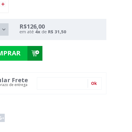
R$126,00
em até
4
x
de
R$ 31,50
MPRAR
ular Frete
Ok
prazo de entrega