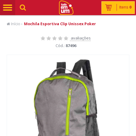
Itens
0
Início
›
Mochila Esportiva Clip Unissex Poker
avaliações
Cód.:
87496